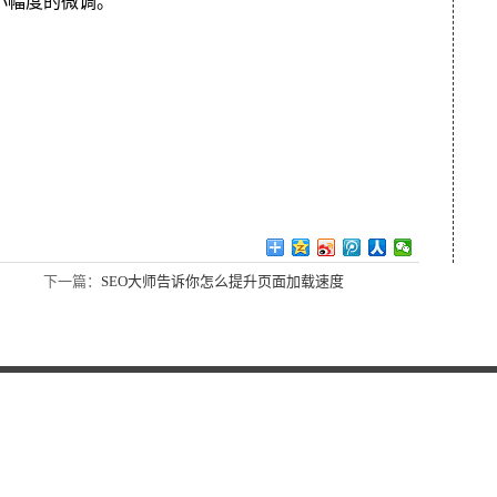
小幅度的微调。
下一篇：
SEO大师告诉你怎么提升页面加载速度
新浪微博
腾讯微博
QQ空间
响应式网站建设
SEO优化
网络推广
新闻资讯
网络百科
常